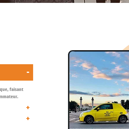
-
que, faisant
sommateur.
+
+