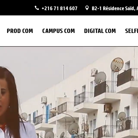
+216 71 814 607
B2-1 Résidence Saïd, A
IBLÉ
ON
BOITE À OUTILS DES AGENCES
PRODUCTION A/V
PROD COM
CAMPUS COM
DIGITAL COM
SELF
GÉO-CIBLÉ
IVATION
BOITE À OUTILS DES AGENCES
S
PRODUCTION A/V