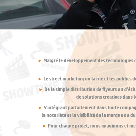
►
Malgré le développement des technologies de
►
Le street marketing ou la rue et les public
►
De la simple distribution de flyeurs ou d’éch
de solutions créatives dans l
►
S’intégrant parfaitement dans toute compagn
la notoriété et la visibilité de la marque ou
►
Pour chaque projet, nous imaginons et mett