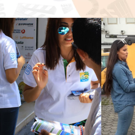
DISTRIBUTION &
DÉMON
PROMOTION
& TEST