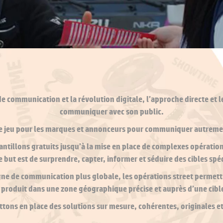
 communication et la révolution digitale, l’approche directe et l
communiquer avec son public.
s de jeu pour les marques et annonceurs pour communiquer autremen
antillons gratuits jusqu’à la mise en place de complexes opérations
e but est de surprendre, capter, informer et séduire des cibles spé
e de communication plus globale, les opérations street permetten
 du produit dans une zone géographique précise et auprès d’une cib
ons en place des solutions sur mesure, cohérentes, originales et 