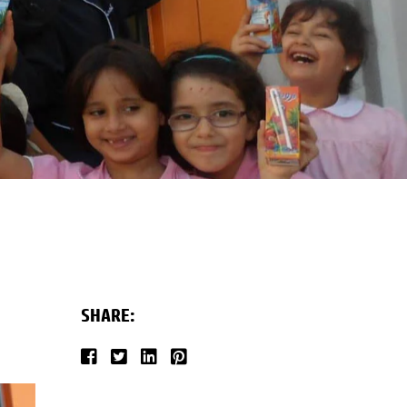
SHARE: