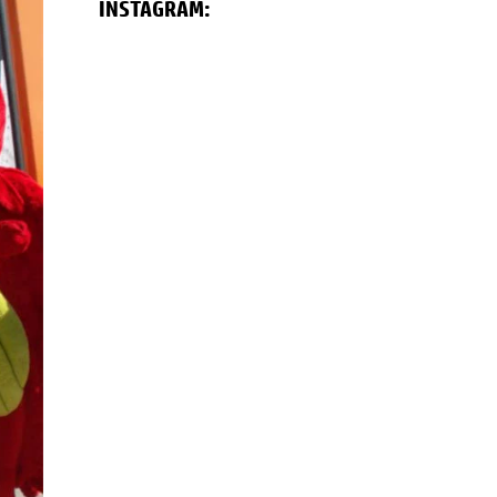
INSTAGRAM: